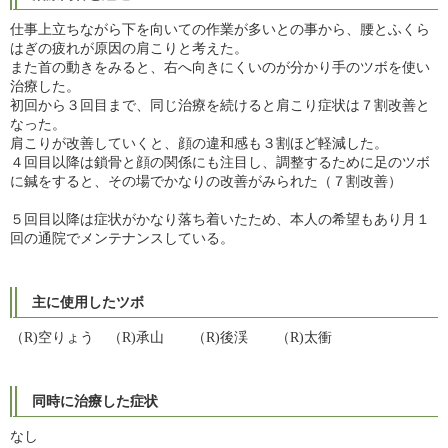
仕事上立ちながら下を向いての作業が多いとの事から、腰とふくら
はぎの疲れが原因の肩こりと考えた。
また首の動きをみると、右へ向きにくいのが分かり手のツボを使い
治療した。
初回から３回目まで、同じ治療を続けると肩こり症状は７割改善と
なった。
肩こりが改善していくと、顔の違和感も３割ほど軽減した。
４回目以降は鎖骨と顔の関係にも注目し、調整するために足のツボ
に鍼をすると、その場でかなりの改善がみられた（７割改善）
５回目以降は症状がかなり落ち着いたため、本人の希望もあり月１
回の通院でメンテナンスしている。
主に使用したツボ
（R)空りょう （R)承山 （R)後渓 （R)太衝
同時に治療した症状
なし