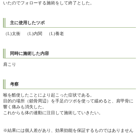
いたのでフォローする施術をして終了とした。
主に使用したツボ
（L)太衝 （L)内関 （L)養老
同時に施術した内容
肩こり
考察
喉を酷使したことにより起こった症状である。
目的の場所（鎖骨周辺）を手足のツボを使って緩めると、肩甲骨に
響く痛みも消失した。
これからも体の連動に注目して施術していきたい。
※結果には個人差があり、
効果効能を保証するものではありません