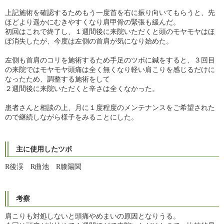
上記施術を確認するためもう一度首を右に振り向いてもらうと、先
ほどより遥かにむきやすくなり肩甲骨の緊張も緩んだ。
初回はこれで終了し、１週間後に来院いただくと頭のモヤモヤはほ
ぼ消失したが、今度は左側の首肩が気になり始めた。
左側も首肩のコリを施術するため手足のツボに鍼をすると、３回目
の来院ではモヤモヤ頭痛は全く無くなり軽い肩こりを感じるだけに
なったため、調整する施術をして
２週間後に来院いただくと辛さは全くなかった。
患者さんと相談の上、月に１度程度のメンテナンスをご希望された
ので継続しながら様子をみることにした。
主に使用したツボ
R後渓 R曲池 R膝陽関
考察
肩こりも対処しないと頭痛やめまいの原因となりうる。