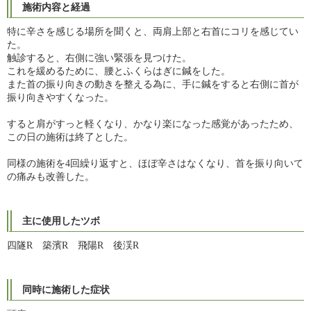
施術内容と経過
特に辛さを感じる場所を聞くと、両肩上部と右首にコリを感じてい
た。
触診すると、右側に強い緊張を見つけた。
これを緩めるために、腰とふくらはぎに鍼をした。
また首の振り向きの動きを整える為に、手に鍼をすると右側に首が
振り向きやすくなった。
すると肩がすっと軽くなり、かなり楽になった感覚があったため、
この日の施術は終了とした。
同様の施術を4回繰り返すと、ほぼ辛さはなくなり、首を振り向いて
の痛みも改善した。
主に使用したツボ
四隧R 築濱R 飛陽R 後渓R
同時に施術した症状