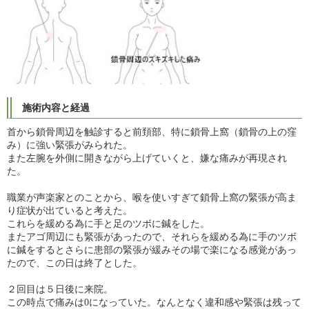
施術内容と経過
首から鎖骨周辺を触診すると前頚部、特に鎖骨上窩（鎖骨の上の窪
み）に強い緊張がみられた。
また左腕を外側に開きながら上げていくと、嫌な痛みが再現され
た。
職業が声楽家とのことから、喉を使いすぎて鎖骨上窩の緊張が高ま
り症状が出ていると考えた。
これらを緩める為に手と足のツボに鍼をした。
またアゴ周辺にも緊張があったので、それらを緩める為に手のツボ
に鍼をするとさらに患部の緊張が緩みその場で楽になる感覚があっ
たので、この日は終了とした。
２回目は５日後に来院。
この時点で痛みは0になっていた。なんとなく違和感や緊張は残って