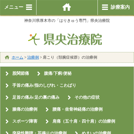
メニュー
診療案内
神奈川県厚木市の「はりきゅう専門」県央治療院
ホーム
>
治療例
>
肩こり（頚腕症候群）の治療例
股関節痛
腹痛/下痢/便秘
手首の痛み/指のしびれ・こわばり
足首の痛み/足の裏の痛み
その他の症状
膝痛の治療例
腰痛・坐骨神経痛の治療例
スポーツ障害
肩痛（五十肩・四十肩）の治療例
突発性難聴・耳鳴りの治療例
めまいの治療例