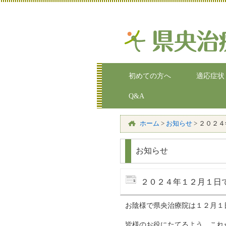
初めての方へ
適応症状
Q&A
ホーム
>
お知らせ
>
２０２４
お知らせ
２０２４年１２月１日
お陰様で県央治療院は１２月１
皆様のお役にたてるよう、これ