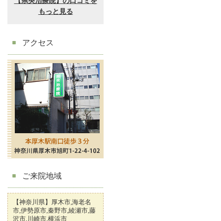
アクセス
ご来院地域
【神奈川県】厚木市,海老名
市,伊勢原市,秦野市,綾瀬市,藤
沢市,川崎市,横浜市