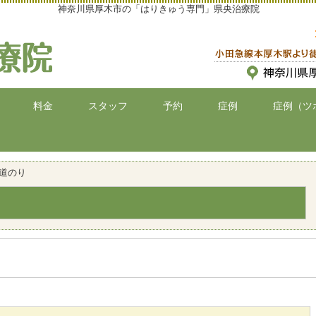
神奈川県厚木市の「はりきゅう専門」県央治療院
料金
スタッフ
予約
症例
症例（ツ
道のり