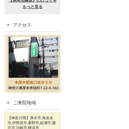
アクセス
ご来院地域
【神奈川県】厚木市,海老名
市,伊勢原市,秦野市,綾瀬市,藤
沢市,川崎市,横浜市