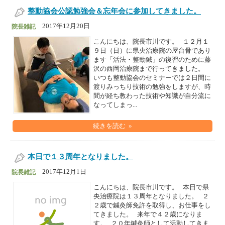
整動協会公認勉強会＆忘年会に参加してきました。
2017年12月20日
院長雑記
こんにちは、院長市川です。 １２月１
９日（日）に県央治療院の屋台骨であり
ます「活法・整動鍼」の復習のために藤
沢の西岡治療院まで行ってきました。
いつも整動協会のセミナーでは２日間に
渡りみっちり技術の勉強をしますが、時
間が経ち教わった技術や知識が自分流に
なってしまっ...
続きを読む »
本日で１３周年となりました。
2017年12月1日
院長雑記
こんにちは、院長市川です。 本日で県
央治療院は１３周年となりました。 ２
２歳で鍼灸師免許を取得し、お仕事をし
てきました。 来年で４２歳になりま
す。 ２０年鍼灸師として活動してきま