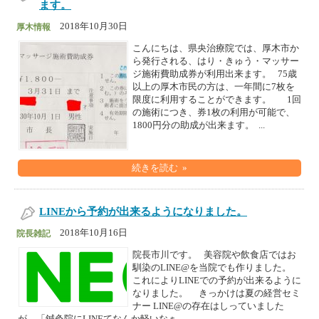
ます。
2018年10月30日
厚木情報
こんにちは、県央治療院では、厚木市か
ら発行される、はり・きゅう・マッサー
ジ施術費助成券が利用出来ます。 75歳
以上の厚木市民の方は、一年間に7枚を
限度に利用することができます。 1回
の施術につき、券1枚の利用が可能で、
1800円分の助成が出来ます。 ...
続きを読む »
LINEから予約が出来るようになりました。
2018年10月16日
院長雑記
院長市川です。 美容院や飲食店ではお
馴染のLINE@を当院でも作りました。
これによりLINEでの予約が出来るように
なりました。 きっかけは夏の経営セミ
ナー LINE@の存在はしっていました