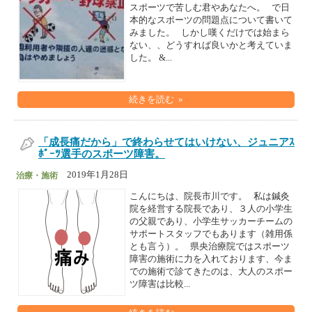
スポーツで苦しむ君やあなたへ。 で日
本的なスポーツの問題点について書いて
みました。 しかし嘆くだけでは始まら
ない、、どうすれば良いかと考えていま
した。 &...
続きを読む »
「成長痛だから」で終わらせてはいけない、ジュニアｽ
ﾎﾟｰﾂ選手のスポーツ障害。
2019年1月28日
治療・施術
こんにちは、院長市川です。 私は鍼灸
院を経営する院長であり、３人の小学生
の父親であり、小学生サッカーチームの
サポートスタッフでもあります（雑用係
とも言う）。 県央治療院ではスポーツ
障害の施術に力を入れております、今ま
での施術で診てきたのは、大人のスポー
ツ障害は比較...