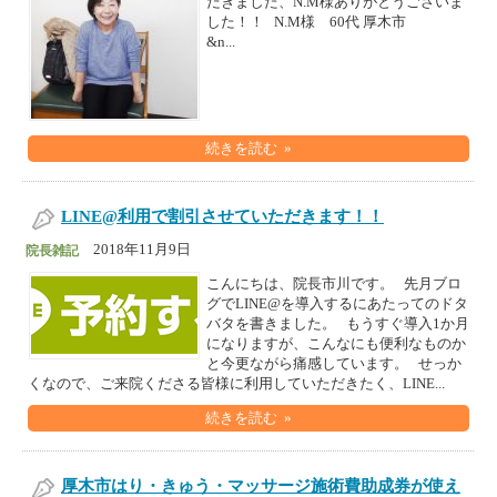
だきました、N.M様ありがとうございま
した！！ N.M様 60代 厚木市
&n...
続きを読む »
LINE@利用で割引させていただきます！！
2018年11月9日
院長雑記
こんにちは、院長市川です。 先月ブロ
グでLINE@を導入するにあたってのドタ
バタを書きました。 もうすぐ導入1か月
になりますが、こんなにも便利なものか
と今更ながら痛感しています。 せっか
くなので、ご来院くださる皆様に利用していただきたく、LINE...
続きを読む »
厚木市はり・きゅう・マッサージ施術費助成券が使え