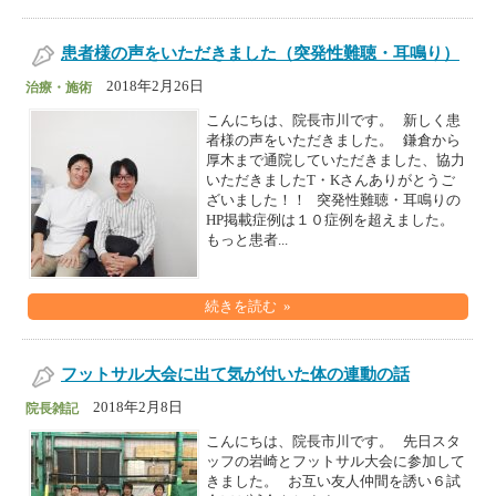
患者様の声をいただきました（突発性難聴・耳鳴り）
2018年2月26日
治療・施術
こんにちは、院長市川です。 新しく患
者様の声をいただきました。 鎌倉から
厚木まで通院していただきました、協力
いただきましたT・Kさんありがとうご
ざいました！！ 突発性難聴・耳鳴りの
HP掲載症例は１０症例を超えました。
もっと患者...
続きを読む »
フットサル大会に出て気が付いた体の連動の話
2018年2月8日
院長雑記
こんにちは、院長市川です。 先日スタ
ッフの岩崎とフットサル大会に参加して
きました。 お互い友人仲間を誘い６試