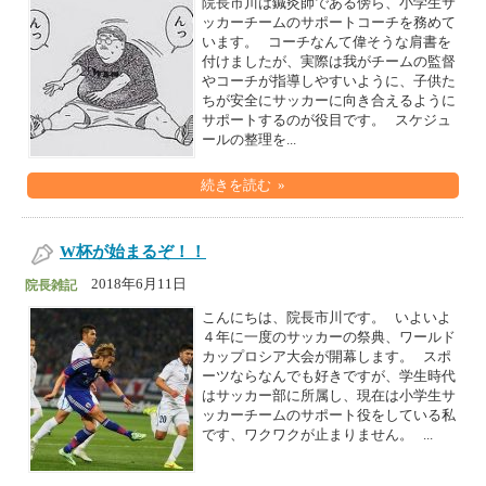
院長市川は鍼灸師である傍ら、小学生サ
ッカーチームのサポートコーチを務めて
います。 コーチなんて偉そうな肩書を
付けましたが、実際は我がチームの監督
やコーチが指導しやすいように、子供た
ちが安全にサッカーに向き合えるように
サポートするのが役目です。 スケジュ
ールの整理を...
続きを読む »
W杯が始まるぞ！！
2018年6月11日
院長雑記
こんにちは、院長市川です。 いよいよ
４年に一度のサッカーの祭典、ワールド
カップロシア大会が開幕します。 スポ
ーツならなんでも好きですが、学生時代
はサッカー部に所属し、現在は小学生サ
ッカーチームのサポート役をしている私
です、ワクワクが止まりません。 ...