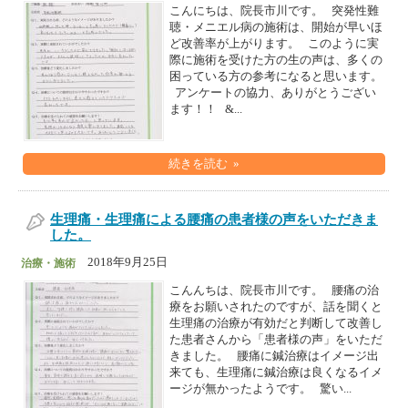
こんにちは、院長市川です。 突発性難
聴・メニエル病の施術は、開始が早いほ
ど改善率が上がります。 このように実
際に施術を受けた方の生の声は、多くの
困っている方の参考になると思います。
アンケートの協力、ありがとうござい
ます！！ &...
続きを読む »
生理痛・生理痛による腰痛の患者様の声をいただきま
した。
2018年9月25日
治療・施術
こんんちは、院長市川です。 腰痛の治
療をお願いされたのですが、話を聞くと
生理痛の治療が有効だと判断して改善し
た患者さんから「患者様の声」をいただ
きました。 腰痛に鍼治療はイメージ出
来ても、生理痛に鍼治療は良くなるイメ
ージが無かったようです。 驚い...